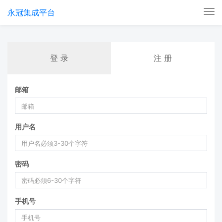
永冠集成平台
Tog
nav
登 录
注 册
邮箱
用户名
密码
手机号