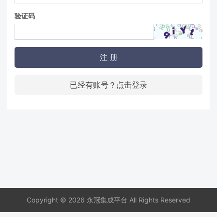
验证码
注 册
已经有账号？点击登录
Copyright © 2026 永冠集成平台 All Rights Reserved